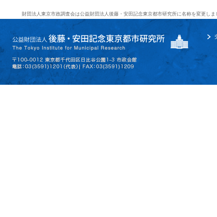
財団法人東京市政調査会は公益財団法人後藤・安田記念東京都市研究所に名称を変更しま