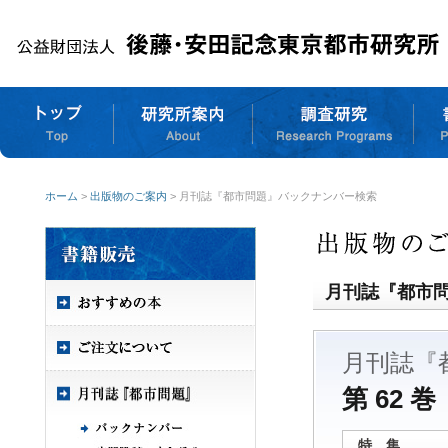
ホーム
>
出版物のご案内
> 月刊誌『都市問題』バックナンバー検索
月刊誌『都市
月刊誌『
第 62 巻
特 集