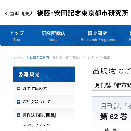
ホーム
>
出版物のご案内
> 月刊誌『都市問題』バックナンバー検索
月刊誌『都市
月刊誌『
第 62 巻
特 集