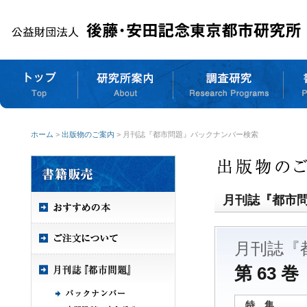
ホーム
>
出版物のご案内
> 月刊誌『都市問題』バックナンバー検索
月刊誌『都市
月刊誌『
第 63 巻
特 集