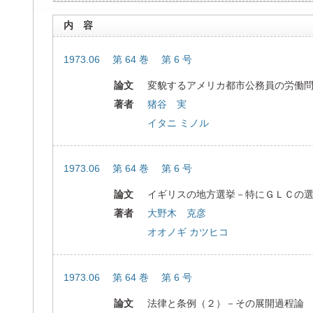
内 容
1973.06 第 64 巻 第 6 号
論文
変貌するアメリカ都市公務員の労働
著者
猪谷 実
イタニ ミノル
1973.06 第 64 巻 第 6 号
論文
イギリスの地方選挙－特にＧＬＣの
著者
大野木 克彦
オオノギ カツヒコ
1973.06 第 64 巻 第 6 号
論文
法律と条例（２）－その展開過程論