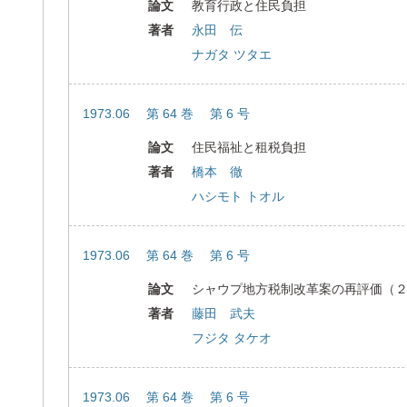
論文
教育行政と住民負担
著者
永田 伝
ナガタ ツタエ
1973.06 第 64 巻 第 6 号
論文
住民福祉と租税負担
著者
橋本 徹
ハシモト トオル
1973.06 第 64 巻 第 6 号
論文
シャウプ地方税制改革案の再評価（
著者
藤田 武夫
フジタ タケオ
1973.06 第 64 巻 第 6 号