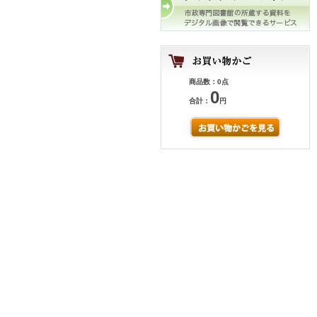
商品数：0点
0
合計：
円