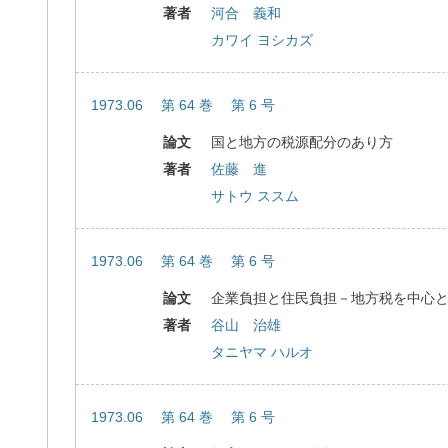
著者
河合 義和
カワイ ヨシカズ
1973.06 第 64 巻 第 6 号
論文
国と地方の税源配分のあり方
著者
佐藤 進
サトウ ススム
1973.06 第 64 巻 第 6 号
論文
企業負担と住民負担－地方税を中心
著者
谷山 治雄
タニヤマ ハルオ
1973.06 第 64 巻 第 6 号