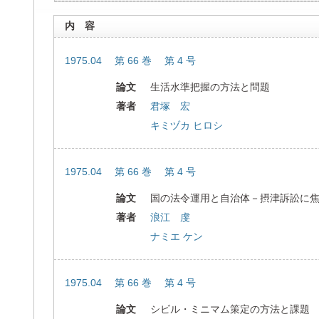
内 容
1975.04 第 66 巻 第 4 号
論文
生活水準把握の方法と問題
著者
君塚 宏
キミヅカ ヒロシ
1975.04 第 66 巻 第 4 号
論文
国の法令運用と自治体－摂津訴訟に
著者
浪江 虔
ナミエ ケン
1975.04 第 66 巻 第 4 号
論文
シビル・ミニマム策定の方法と課題