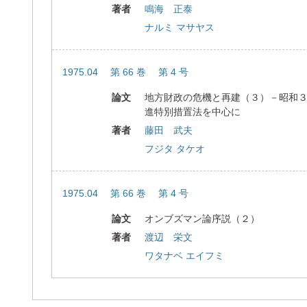
著者
鳴海 正泰
ナルミ マサヤス
1975.04 第 66 巻 第 4 号
論文
地方財政の危機と再建（３）－昭和
進特別措置法を中心に
著者
藤田 武夫
フジタ タケオ
1975.04 第 66 巻 第 4 号
論文
オンブズマン論序説（２）
著者
渡辺 栄文
ワタナベ エイフミ