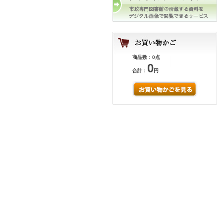
商品数：0点
0
合計：
円