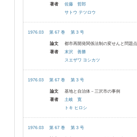
著者
佐藤 哲郎
サトウ テツロウ
1976.03 第 67 巻 第 3 号
論文
都市再開発関係法制の変せんと問題
著者
末沢 善勝
スエザワ ヨシカツ
1976.03 第 67 巻 第 3 号
論文
基地と自治体－三沢市の事例
著者
土岐 寛
トキ ヒロシ
1976.03 第 67 巻 第 3 号