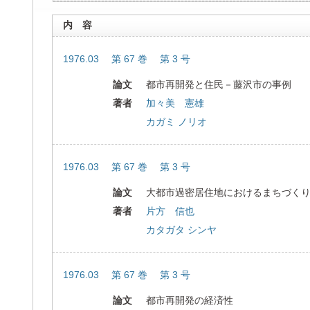
内 容
1976.03 第 67 巻 第 3 号
論文
都市再開発と住民－藤沢市の事例
著者
加々美 憲雄
カガミ ノリオ
1976.03 第 67 巻 第 3 号
論文
大都市過密居住地におけるまちづく
著者
片方 信也
カタガタ シンヤ
1976.03 第 67 巻 第 3 号
論文
都市再開発の経済性