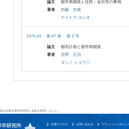
論文
都市再開発と住民－金沢市の事例
著者
内藤 吉雄
ナイトウ ヨシオ
1976.03 第 67 巻 第 3 号
論文
都市計画と都市再開発
著者
吉野 正治
ヨシノ ショウジ
田記念東京都市研究所に名称を変更しました。
交通アクセス
お問い合わせ
プライバシーポリシ