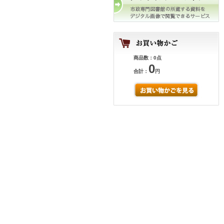
商品数：0点
0
合計：
円