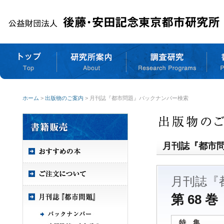
ホーム
>
出版物のご案内
> 月刊誌『都市問題』バックナンバー検索
月刊誌『都市
月刊誌『
第 68 巻
特 集