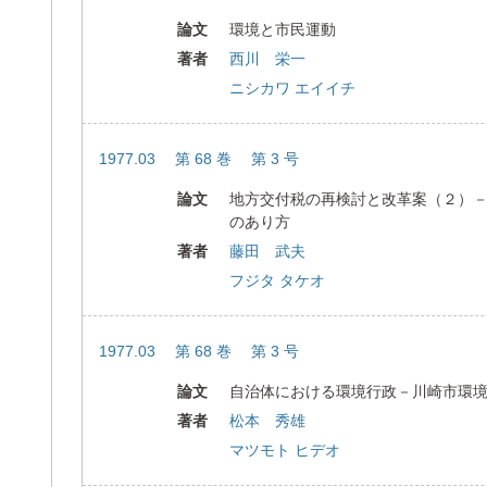
論文
環境と市民運動
著者
西川 栄一
ニシカワ エイイチ
1977.03 第 68 巻 第 3 号
論文
地方交付税の再検討と改革案（２）
のあり方
著者
藤田 武夫
フジタ タケオ
1977.03 第 68 巻 第 3 号
論文
自治体における環境行政－川崎市環
著者
松本 秀雄
マツモト ヒデオ