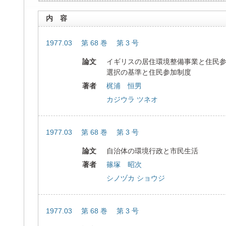
内 容
1977.03 第 68 巻 第 3 号
論文
イギリスの居住環境整備事業と住民
選択の基準と住民参加制度
著者
梶浦 恒男
カジウラ ツネオ
1977.03 第 68 巻 第 3 号
論文
自治体の環境行政と市民生活
著者
篠塚 昭次
シノヅカ ショウジ
1977.03 第 68 巻 第 3 号