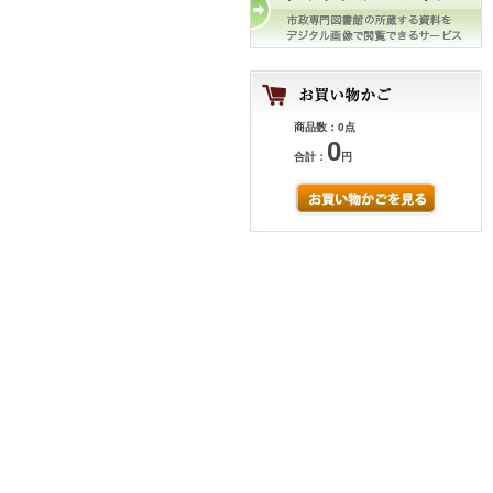
商品数：0点
0
合計：
円