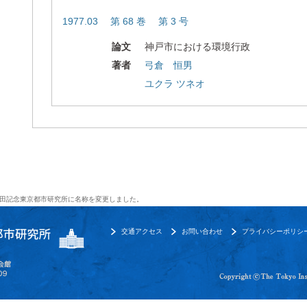
1977.03 第 68 巻 第 3 号
論文
神戸市における環境行政
著者
弓倉 恒男
ユクラ ツネオ
田記念東京都市研究所に名称を変更しました。
交通アクセス
お問い合わせ
プライバシーポリシ