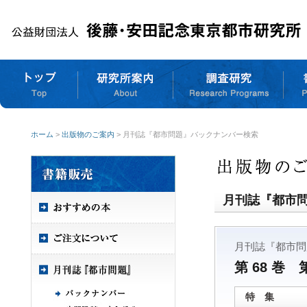
ホーム
>
出版物のご案内
> 月刊誌『都市問題』バックナンバー検索
月刊誌『都市
月刊誌『都市問
第 68 巻 
特 集