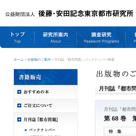
ホーム
>
出版物のご案内
> 月刊誌『都市問題』バックナンバー検索
月刊誌『都市
月刊誌『都市問
第 68 巻 
特 集