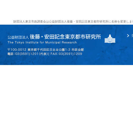
財団法人東京市政調査会は公益財団法人後藤・安田記念東京都市研究所に名称を変更しま