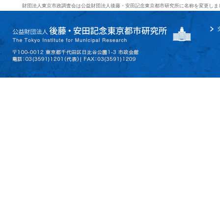
財団法人東京市政調査会は公益財団法人後藤・安田記念東京都市研究所に名称を変更しま