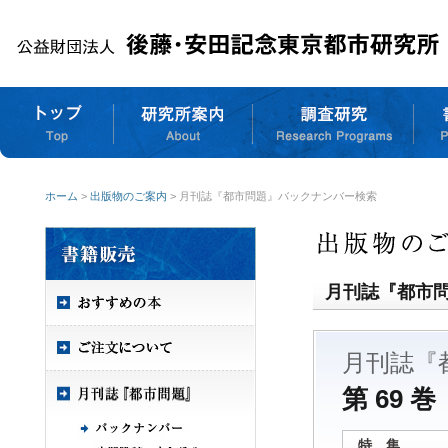
ホーム
>
出版物のご案内
> 月刊誌『都市問題』バックナンバー検索
月刊誌『都市
月刊誌『
第 69 巻
特 集