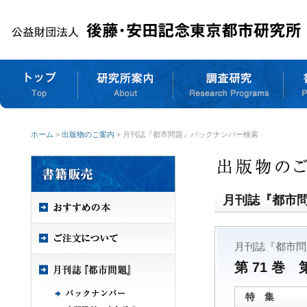
ホーム
>
出版物のご案内
> 月刊誌『都市問題』バックナンバー検索
月刊誌『都市
月刊誌『都市問
第 71 巻 
特 集