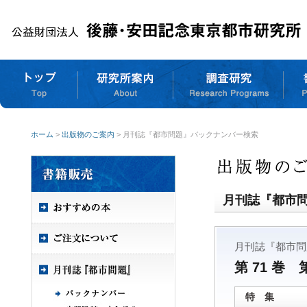
ホーム
>
出版物のご案内
> 月刊誌『都市問題』バックナンバー検索
月刊誌『都市
月刊誌『都市問
第 71 巻 
特 集