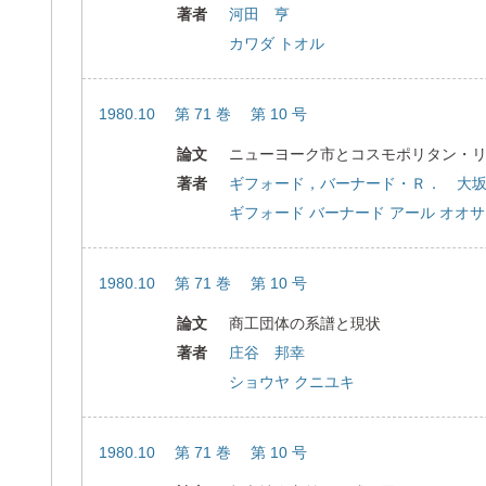
著者
河田 亨
カワダ トオル
1980.10 第 71 巻 第 10 号
論文
ニューヨーク市とコスモポリタン・
著者
ギフォード，バーナード・Ｒ． 大
ギフォード バーナード アール オオサ
1980.10 第 71 巻 第 10 号
論文
商工団体の系譜と現状
著者
庄谷 邦幸
ショウヤ クニユキ
1980.10 第 71 巻 第 10 号