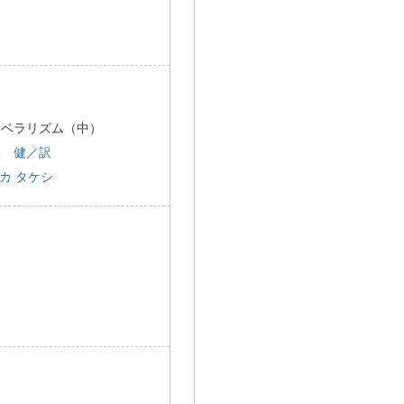
リベラリズム（中）
坂 健／訳
カ タケシ