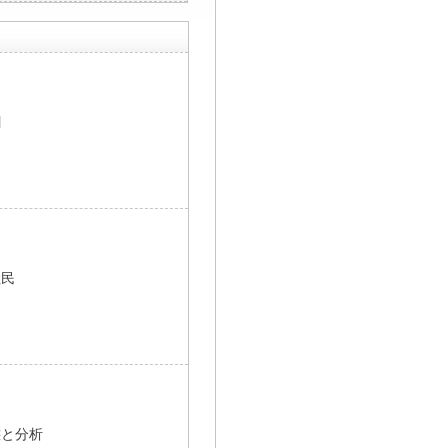
割
住民
態と分析