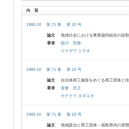
内 容
1980.10 第 71 巻 第 10 号
論文
地域社会における事業協同組合の役
著者
稲川 宮雄
イナガワ ミヤオ
1980.10 第 71 巻 第 10 号
論文
自治体商工施策をめぐる商工団体と
著者
金倉 忠之
カナクラ タダユキ
1980.10 第 71 巻 第 10 号
論文
地域政治と商工団体－福島県内の実