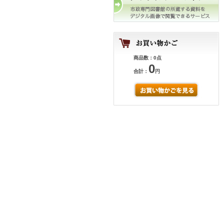
商品数：0点
0
合計：
円