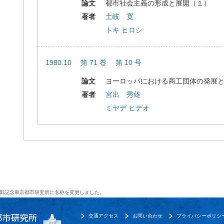
論文
都市社会主義の形成と展開（１）
著者
土岐 寛
トキ ヒロシ
1980.10 第 71 巻 第 10 号
論文
ヨーロッパにおける商工団体の発展
著者
宮出 秀雄
ミヤデ ヒデオ
田記念東京都市研究所に名称を変更しました。
交通アクセス
お問い合わせ
プライバシーポリシ