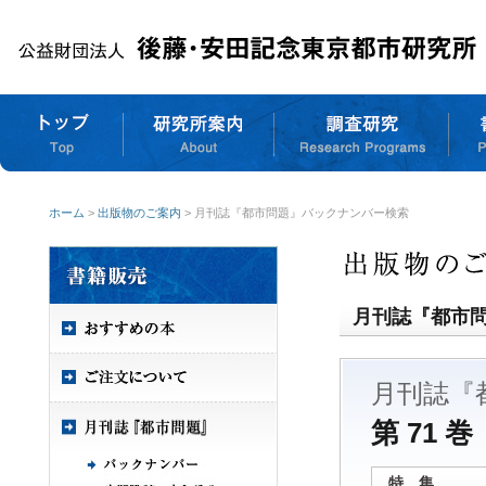
ホーム
>
出版物のご案内
> 月刊誌『都市問題』バックナンバー検索
月刊誌『都市
月刊誌『
第 71 巻
特 集