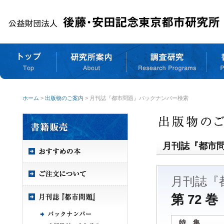
ホーム
>
出版物のご案内
> 月刊誌『都市問題』バックナンバー検索
月刊誌『都市
月刊誌『
第 72 巻
特 集