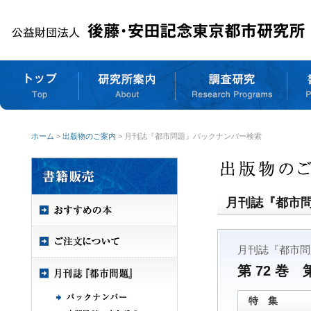
ホーム
>
出版物のご案内
> 月刊誌『都市問題』バックナンバー検索
月刊誌『都市
月刊誌『都市問
第 72 巻 
特 集