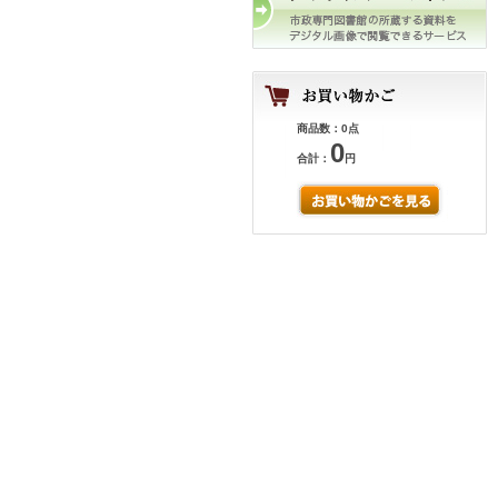
商品数：0点
0
合計：
円