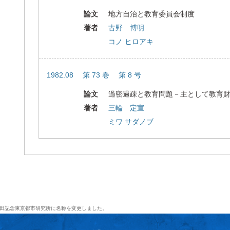
論文
地方自治と教育委員会制度
著者
古野 博明
コノ ヒロアキ
1982.08 第 73 巻 第 8 号
論文
過密過疎と教育問題－主として教育
著者
三輪 定宣
ミワ サダノブ
田記念東京都市研究所に名称を変更しました。