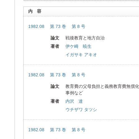
内 容
1982.08 第 73 巻 第 8 号
論文
戦後教育と地方自治
著者
伊ケ崎 暁生
イガサキ アキオ
1982.08 第 73 巻 第 8 号
論文
教育費の父母負担と義務教育費無償
事例など
著者
内沢 達
ウチザワ タツシ
1982.08 第 73 巻 第 8 号