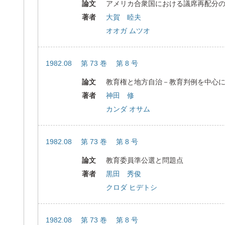
論文
アメリカ合衆国における議席再配分
著者
大賀 睦夫
オオガ ムツオ
1982.08 第 73 巻 第 8 号
論文
教育権と地方自治－教育判例を中心
著者
神田 修
カンダ オサム
1982.08 第 73 巻 第 8 号
論文
教育委員準公選と問題点
著者
黒田 秀俊
クロダ ヒデトシ
1982.08 第 73 巻 第 8 号