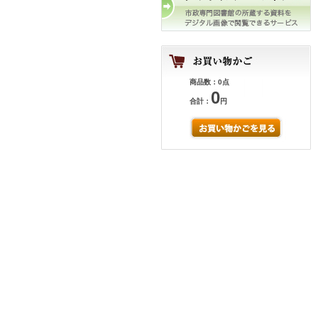
商品数：0点
0
合計：
円