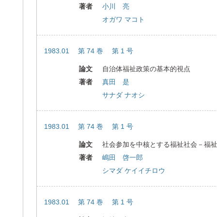
著者
小川 亮
オガワ マコト
1983.01 第 74 巻 第 1 号
論文
自治体福祉政策の基本的視点
著者
真田 是
サナダ ナオシ
1983.01 第 74 巻 第 1 号
論文
社会参加を中核とする福祉社会－福
著者
嶋田 啓一郎
シマダ ケイイチロウ
1983.01 第 74 巻 第 1 号