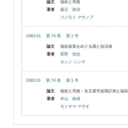
論文
福祉と市政
著者
藤元 政信
フジモト マサノブ
1983.01 第 74 巻 第 1 号
論文
福祉政策をめぐる国と自治体
著者
星野 信也
ホシノ シンヤ
1983.01 第 74 巻 第 1 号
論文
福祉と市政－名古屋市短期計画と福
著者
本山 政雄
モトヤマ マサオ