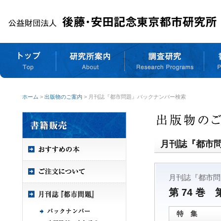
ホーム
>
出版物のご案内
> 月刊誌『都市問題』バックナンバー検索
月刊誌『都市
月刊誌『都市問
第 74 巻 
特 集