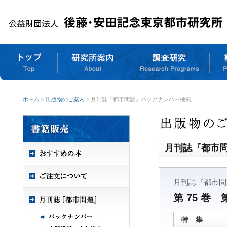
ホーム
>
出版物のご案内
> 月刊誌『都市問題』バックナンバー検索
月刊誌『都市
月刊誌『都市問
第 75 巻 
特 集