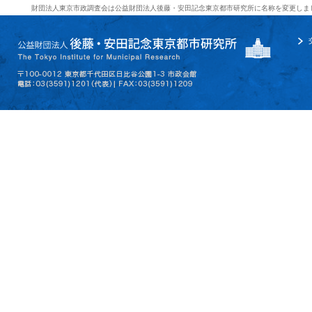
財団法人東京市政調査会は公益財団法人後藤・安田記念東京都市研究所に名称を変更しま