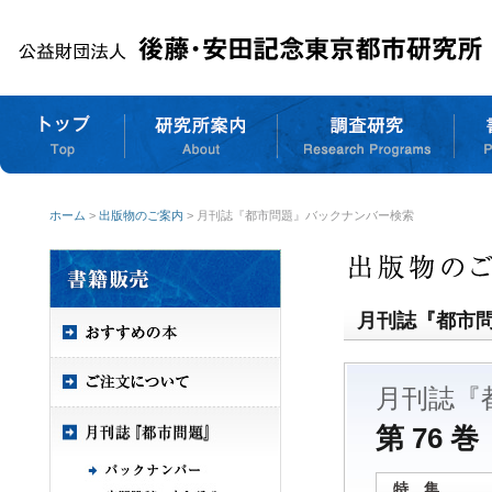
ホーム
>
出版物のご案内
> 月刊誌『都市問題』バックナンバー検索
月刊誌『都市
月刊誌『
第 76 巻
特 集