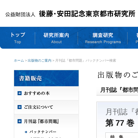
ホーム
>
出版物のご案内
> 月刊誌『都市問題』バックナンバー検索
月刊誌『都市
月刊誌『
第 77 巻
特 集