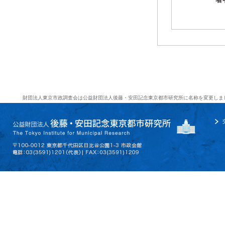
財団法人東京市政調査会は公益財団法人後藤・安田記念東京都市研究所に名称を変更しま