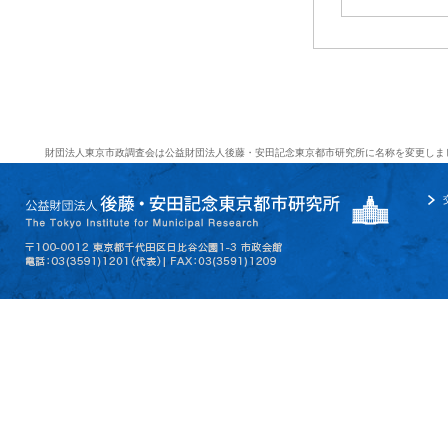
財団法人東京市政調査会は公益財団法人後藤・安田記念東京都市研究所に名称を変更しま