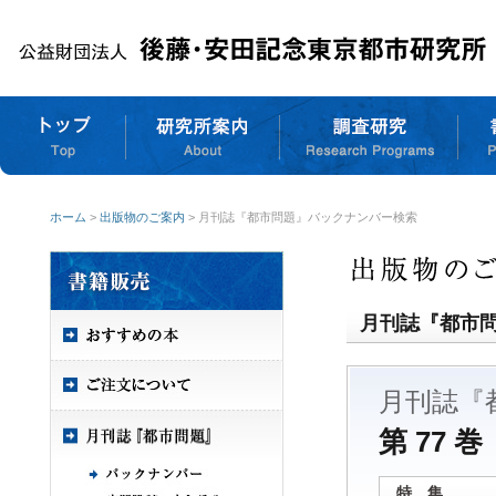
ホーム
>
出版物のご案内
> 月刊誌『都市問題』バックナンバー検索
月刊誌『都市
月刊誌『
第 77 巻
特 集