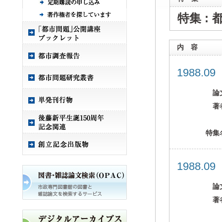
特集 :
内 容
1988.0
論
著
特集
1988.0
論
著