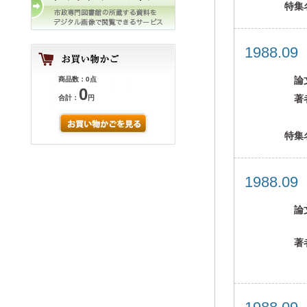
特集
1988.0
論
商品数：0点
0
著
合計：
円
特集
1988.0
論
著