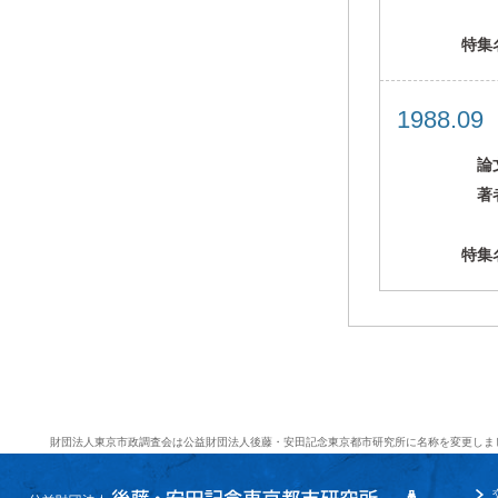
特集
1988.0
論
著
特集
財団法人東京市政調査会は公益財団法人後藤・安田記念東京都市研究所に名称を変更しま