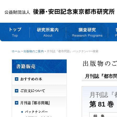
ホーム
>
出版物のご案内
> 月刊誌『都市問題』バックナンバー検索
月刊誌『都市
月刊誌『
第 81 巻
特 集