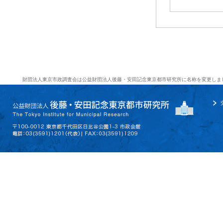
財団法人東京市政調査会は公益財団法人後藤・安田記念東京都市研究所に名称を変更しま