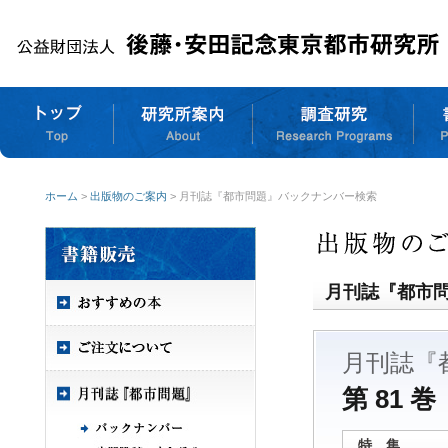
ホーム
>
出版物のご案内
> 月刊誌『都市問題』バックナンバー検索
月刊誌『都市
月刊誌『
第 81 巻
特 集