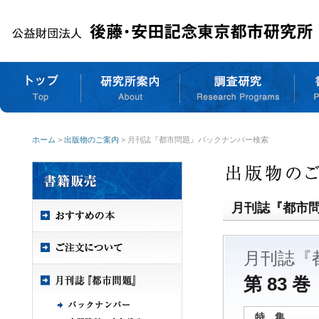
ホーム
>
出版物のご案内
> 月刊誌『都市問題』バックナンバー検索
月刊誌『都市
月刊誌『
第 83 巻
特 集