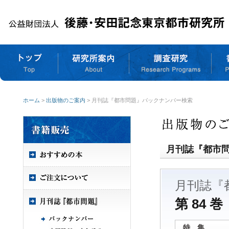
ホーム
>
出版物のご案内
> 月刊誌『都市問題』バックナンバー検索
月刊誌『都市
月刊誌『
第 84 巻
特 集