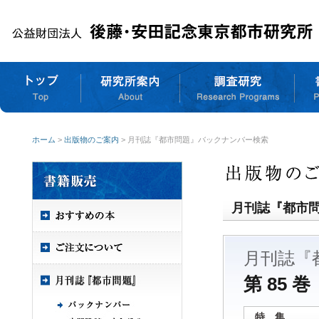
ホーム
>
出版物のご案内
> 月刊誌『都市問題』バックナンバー検索
月刊誌『都市
月刊誌『
第 85 巻
特 集