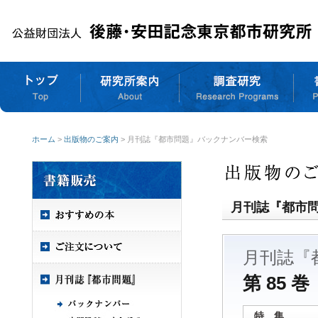
ホーム
>
出版物のご案内
> 月刊誌『都市問題』バックナンバー検索
月刊誌『都市
月刊誌『
第 85 巻
特 集