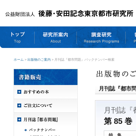
ホーム
>
出版物のご案内
> 月刊誌『都市問題』バックナンバー検索
月刊誌『都市
月刊誌『
第 85 巻
特 集