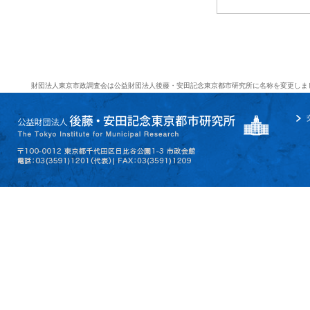
財団法人東京市政調査会は公益財団法人後藤・安田記念東京都市研究所に名称を変更しま