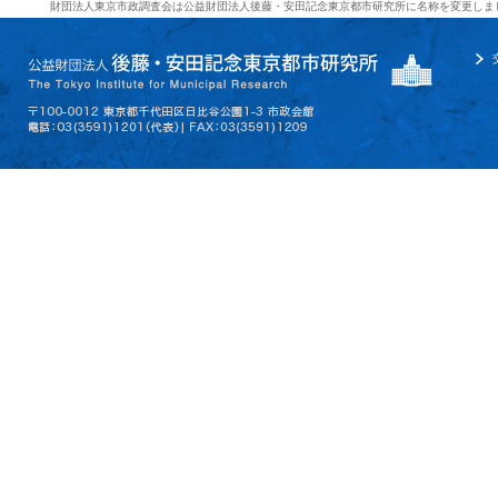
財団法人東京市政調査会は公益財団法人後藤・安田記念東京都市研究所に名称を変更しま