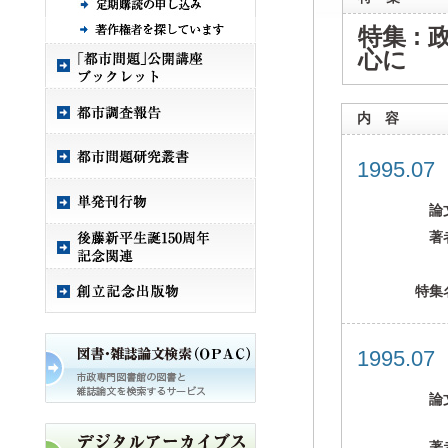
特集 :
心に
内 容
1995.0
論
著
特集
1995.0
論
著