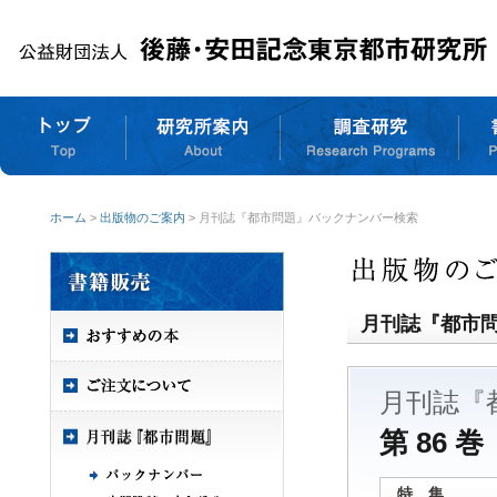
ホーム
>
出版物のご案内
> 月刊誌『都市問題』バックナンバー検索
月刊誌『都市
月刊誌『
第 86 巻
特 集