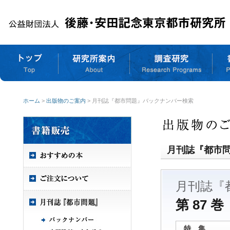
ホーム
>
出版物のご案内
> 月刊誌『都市問題』バックナンバー検索
月刊誌『都市
月刊誌『
第 87 巻
特 集