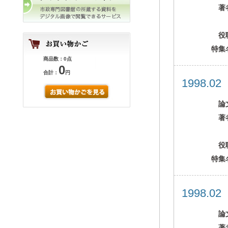
著
役
特集
商品数：0点
0
合計：
円
1998.0
論
著
役
特集
1998.0
論
著