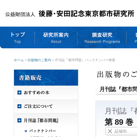
ホーム
>
出版物のご案内
> 月刊誌『都市問題』バックナンバー検索
月刊誌『都市
月刊誌『
第 89 巻