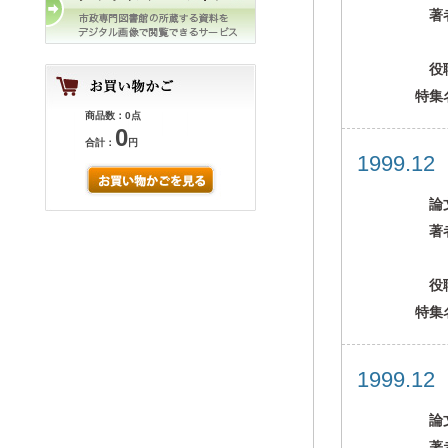
著
役
特集
商品数：0点
0
合計：
円
1999.1
論
著
役
特集
1999.1
論
著