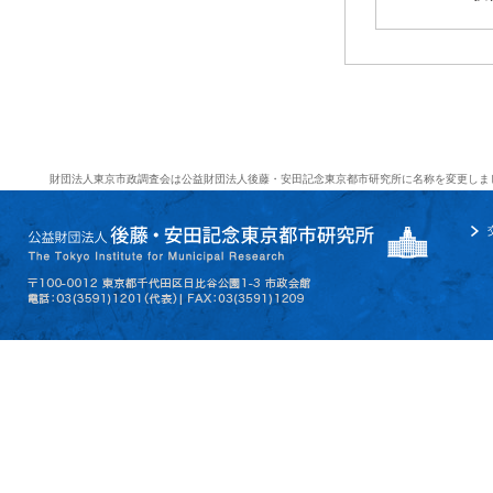
財団法人東京市政調査会は公益財団法人後藤・安田記念東京都市研究所に名称を変更しま