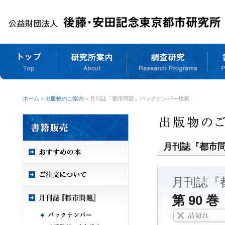
ホーム
>
出版物のご案内
> 月刊誌『都市問題』バックナンバー検索
月刊誌『都市
月刊誌『
第 90 巻