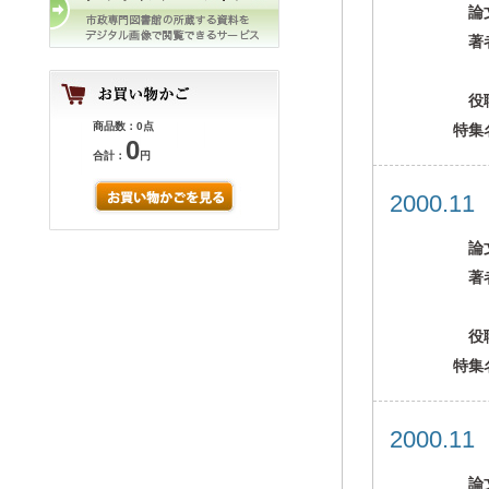
論
著
役
商品数：0点
特集
0
合計：
円
2000.1
論
著
役
特集
2000.1
論