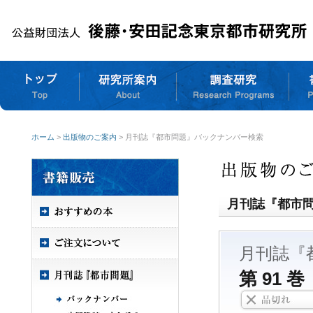
ホーム
>
出版物のご案内
> 月刊誌『都市問題』バックナンバー検索
月刊誌『都市
月刊誌『
第 91 巻