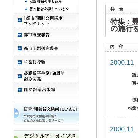
特 集
特集 :
の施行
内 容
2000.1
論
著
役
特集
2000.1