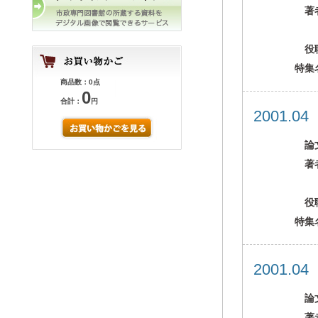
著
役
特集
商品数：0点
0
合計：
円
2001.0
論
著
役
特集
2001.0
論
著