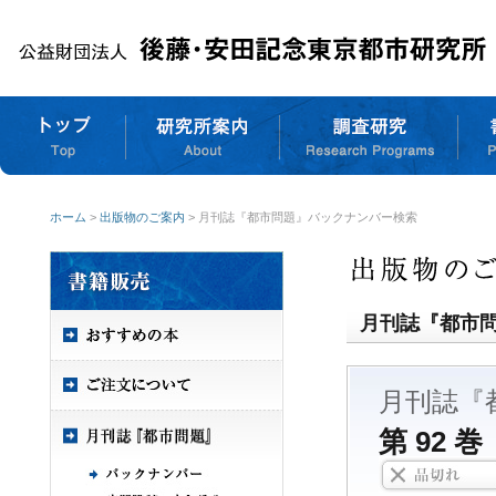
ホーム
>
出版物のご案内
> 月刊誌『都市問題』バックナンバー検索
月刊誌『都市
月刊誌『
第 92 巻