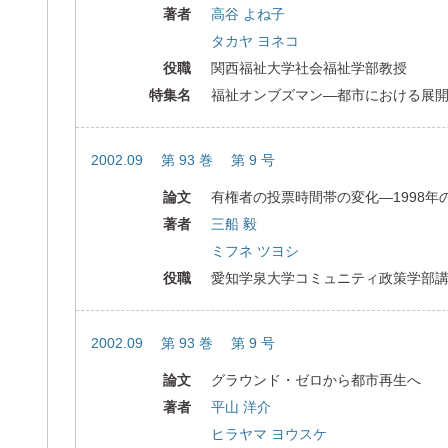
著者
高谷 よね子
タカヤ ヨネコ
役職
関西福祉大学社会福祉学部教授
特集名
福祉オンブズマン―都市における展
2002.09 第 93 巻 第 9 号
論文
有権者の投票時間帯の変化―1998年
著者
三船 毅
ミフネ ツヨシ
役職
愛知学泉大学コミュニティ政策学部
2002.09 第 93 巻 第 9 号
論文
グラウンド・ゼロから都市再生へ
著者
平山 洋介
ヒラヤマ ヨウスケ