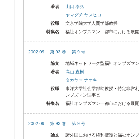
著者
山口 泰弘
ヤマグチ ヤスヒロ
役職
文京学院大学人間学部教授
特集名
福祉オンブズマン―都市における展
2002.09 第 93 巻 第 9 号
論文
地域ネットワーク型福祉オンブズマ
著者
高山 直樹
タカヤマ ナオキ
役職
東洋大学社会学部助教授・特定非営
ンブズマン理事長
特集名
福祉オンブズマン―都市における展
2002.09 第 93 巻 第 9 号
論文
諸外国における権利擁護と福祉オン