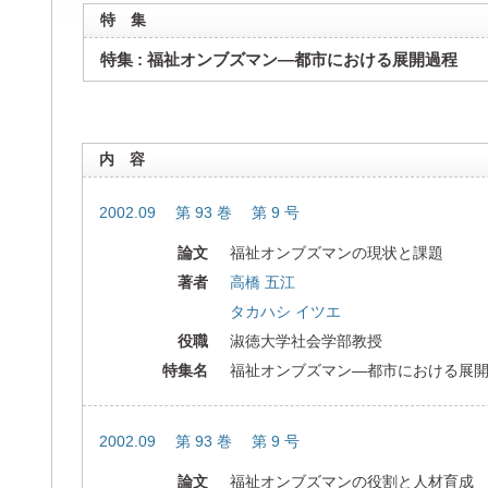
特 集
特集 : 福祉オンブズマン―都市における展開過程
内 容
2002.09 第 93 巻 第 9 号
論文
福祉オンブズマンの現状と課題
著者
高橋 五江
タカハシ イツエ
役職
淑徳大学社会学部教授
特集名
福祉オンブズマン―都市における展
2002.09 第 93 巻 第 9 号
論文
福祉オンブズマンの役割と人材育成