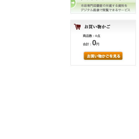
商品数：0点
0
合計：
円