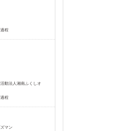
開過程
ン
利活動法人湘南ふくしオ
開過程
ブズマン