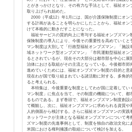
とがきっかけとなり、その有力な手法として、福祉オン
取り上げられ始めた。
2000（平成12）年1月には、国が介護保険制度にオ
する計画があることを明らかにしたことから、福祉オン
けて本格的に動きだすことになった。
福祉サービスの質的向上に寄与する福祉オンブズマン
保険制度の導入により、今後その重要性を高めていくと
マン制度は大別して「行政型福祉オンブズマン」「施設
域ネットワーク型オンブズマン」「市民運動型福祉オン
るとされているが、現在その大部分は都市部を中心に展
治体における取組がその主流となっている。今後都市郊
進めていくためには、福祉オンブズマン制度の目的と意
現在わが国で取り組まれている諸活動に対する、多角的
ると考えられる。
本特集は、今後重要な制度としてわが国に定着してい
マン制度」に焦点を当て、その制度の機能について、都
るものである。まず巻頭で、福祉オンブズマン制度創設
て概観し、次に、福祉オンブズマンに求められる資質や
人的側面から検討する。さらに福祉オンブズマンの実践
ネットワークが主体となる福祉オンブズマンについて考
ズマン制度の先進事例として、制度を独自の政治文化に
米国における権利擁護の取組について検討を加える。