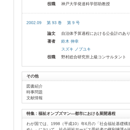
役職
神戸大学発達科学部助教授
2002.09 第 93 巻 第 9 号
論文
自治体予算過程における公会計のあり方
著者
鈴木 伸幸
スズキ ノブユキ
役職
野村総合研究所上級コンサルタント
その他
図書紹介
時事問題
文献情報
特集 : 福祉オンブズマン―都市における展開過程
わが国では、1998（平成10）年6月の「社会福祉基礎
め）」において、社会福祉サービス受給者の権利擁護が