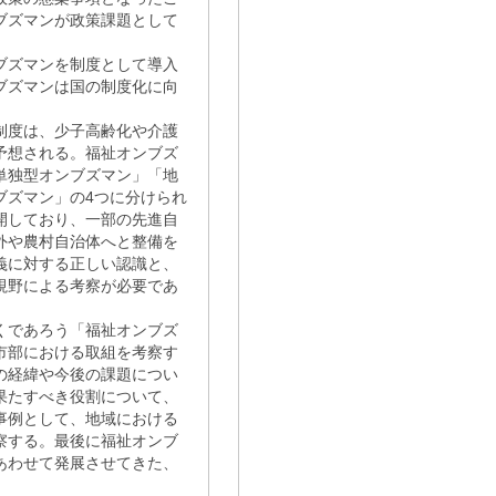
ブズマンが政策課題として
ンブズマンを制度として導入
ブズマンは国の制度化に向
制度は、少子高齢化や介護
予想される。福祉オンブズ
単独型オンブズマン」「地
ブズマン」の4つに分けられ
開しており、一部の先進自
外や農村自治体へと整備を
義に対する正しい認識と、
視野による考察が必要であ
くであろう「福祉オンブズ
市部における取組を考察す
の経緯や今後の課題につい
果たすべき役割について、
事例として、地域における
察する。最後に福祉オンブ
あわせて発展させてきた、