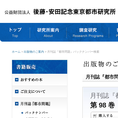
ホーム
>
出版物のご案内
> 月刊誌『都市問題』バックナンバー検索
月刊誌『都市
月刊誌『
第 98 巻