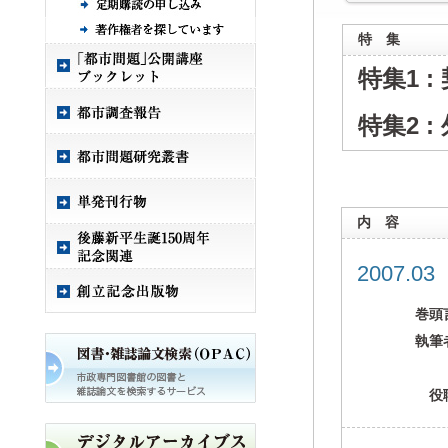
特 集
特集1 
特集2 
内 容
2007.0
巻頭
執筆
役