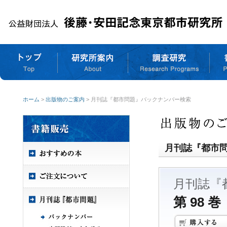
ホーム
>
出版物のご案内
> 月刊誌『都市問題』バックナンバー検索
月刊誌『都市
月刊誌『
第 98 巻