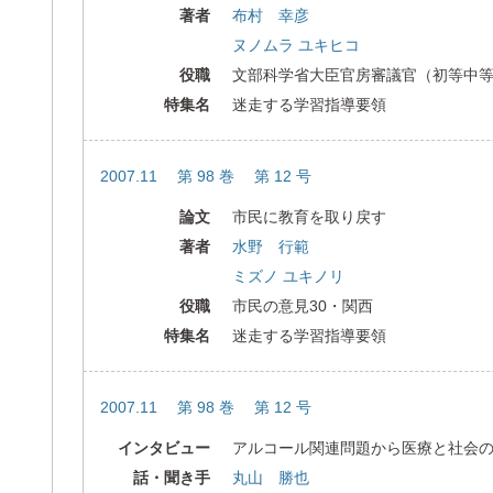
著者
布村 幸彦
ヌノムラ ユキヒコ
役職
文部科学省大臣官房審議官（初等中
特集名
迷走する学習指導要領
2007.11 第 98 巻 第 12 号
論文
市民に教育を取り戻す
著者
水野 行範
ミズノ ユキノリ
役職
市民の意見30・関西
特集名
迷走する学習指導要領
2007.11 第 98 巻 第 12 号
インタビュー
アルコール関連問題から医療と社会
話・聞き手
丸山 勝也