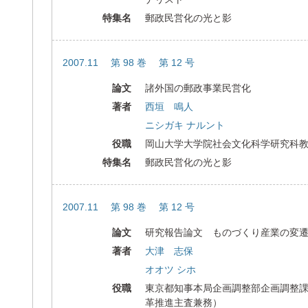
特集名
郵政民営化の光と影
2007.11 第 98 巻 第 12 号
論文
諸外国の郵政事業民営化
著者
西垣 鳴人
ニシガキ ナルント
役職
岡山大学大学院社会文化科学研究科
特集名
郵政民営化の光と影
2007.11 第 98 巻 第 12 号
論文
研究報告論文 ものづくり産業の変
著者
大津 志保
オオツ シホ
役職
東京都知事本局企画調整部企画調整課
革推進主査兼務）