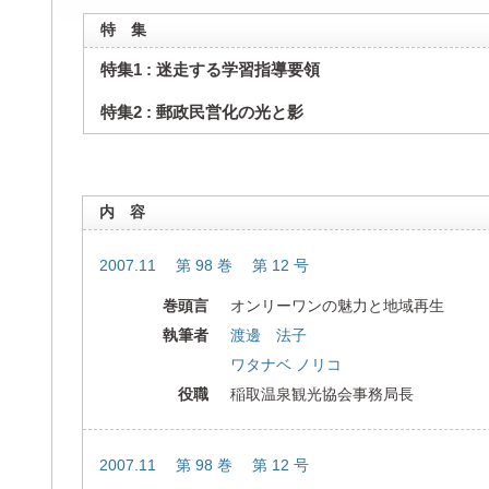
特 集
特集1 : 迷走する学習指導要領
特集2 : 郵政民営化の光と影
内 容
2007.11 第 98 巻 第 12 号
巻頭言
オンリーワンの魅力と地域再生
執筆者
渡邊 法子
ワタナベ ノリコ
役職
稲取温泉観光協会事務局長
2007.11 第 98 巻 第 12 号