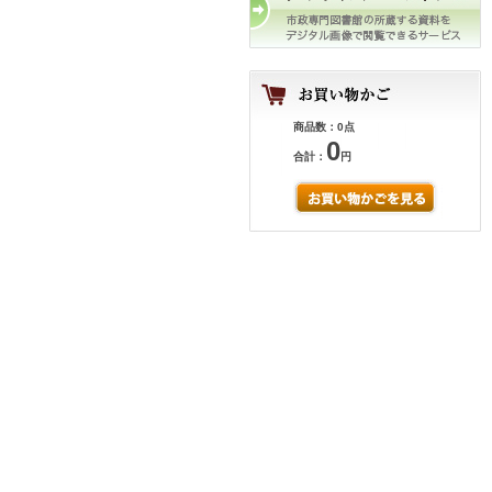
商品数：0点
0
合計：
円