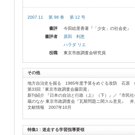
2007.11 第 98 巻 第 12 号
書評
今田絵里香著『「少女」の社会史』
書評者
原田 利恵
ハラダ リエ
役職
東京市政調査会研究員
その他
地方自治史を掘る 1985年度予算をめぐる攻防 石原 
第33回「東京市政調査会藤田賞」
新刊紹介 『日本の自治と行政（上）（下）』／『市民社
蔵のなか 東京市政調査会『瓦斯問題ニ関スル意見』 井
文献情報 2007年10月
特集1 : 迷走する学習指導要領