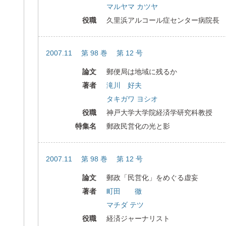
マルヤマ カツヤ
役職
久里浜アルコール症センター病院長
2007.11 第 98 巻 第 12 号
論文
郵便局は地域に残るか
著者
滝川 好夫
タキガワ ヨシオ
役職
神戸大学大学院経済学研究科教授
特集名
郵政民営化の光と影
2007.11 第 98 巻 第 12 号
論文
郵政「民営化」をめぐる虚妄
著者
町田 徹
マチダ テツ
役職
経済ジャーナリスト