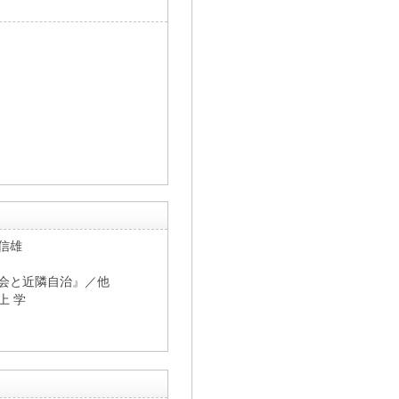
信雄
会と近隣自治』／他
上 学