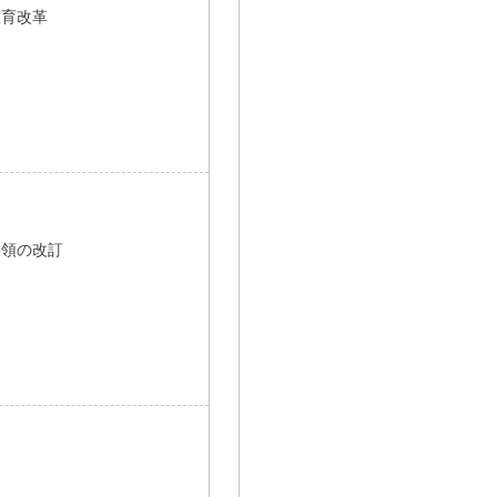
教育改革
要領の改訂
て