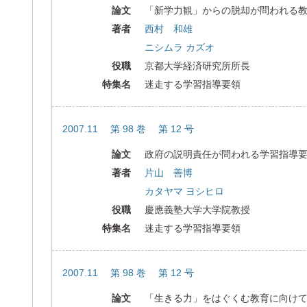
論文
「新学力観」からの脱却が問われる
著者
西村 和雄
ニシムラ カズオ
役職
京都大学経済研究所所長
特集名
迷走する学習指導要領
2007.11 第 98 巻 第 12 号
論文
政府の説明責任が問われる学習指導
著者
片山 善博
カタヤマ ヨシヒロ
役職
慶應義塾大学大学院教授
特集名
迷走する学習指導要領
2007.11 第 98 巻 第 12 号
論文
「生きる力」をはぐくむ教育に向け