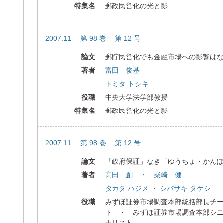
特集名
郵政民営化の光と影
2007.11 第 98 巻 第 12 号
論文
郵貯民営化でも金融市場への影響は
著者
富田 俊基
トミタ トシキ
役職
中央大学法学部教授
特集名
郵政民営化の光と影
2007.11 第 98 巻 第 12 号
論文
「政府保証」なき「ゆうちょ・かん
著者
高田 創 ・ 柴崎 健
タカタ ハジメ ・ シバサキ タケシ
役職
みずほ証券市場調査本部統括部長チ
ト ・ みずほ証券市場調査本部シ
ナリスト