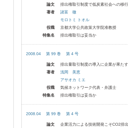
論文
排出権取引制度で低炭素社会への移
著者
諸富 徹
モロトミ トオル
役職
京都大学公共政策大学院准教授
特集名
排出権取引は妥当か
2008.04 第 99 巻 第 4 号
論文
排出量取引制度の導入に企業が果た
著者
浅岡 美恵
アサオカ ミエ
役職
気候ネットワーク代表・弁護士
特集名
排出権取引は妥当か
2008.04 第 99 巻 第 4 号
論文
企業活力による技術開発こそCO2排