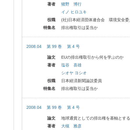
著者
猪野 博行
イノ ヒロユキ
役職
(社)日本経済団体連合会 環境安全
特集名
排出権取引は妥当か
2008.04 第 99 巻 第 4 号
論文
EUの排出権取引から何を学ぶのか
著者
塩谷 喜雄
シオヤ ヨシオ
役職
日本経済新聞論説委員
特集名
排出権取引は妥当か
2008.04 第 99 巻 第 4 号
論文
地球通貨としての排出権を基軸とす
著者
大槻 雅彦