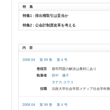
特 集
特集1 : 排出権取引は妥当か
特集2 : 公会計制度改革を考える
内 容
2008.04 第 99 巻 第 4 号
巻頭言
都市問題の解決は農村にあり
執筆者
田中 優子
タナカ ユウコ
役職
法政大学社会学部メディア社会学科
2008.04 第 99 巻 第 4 号