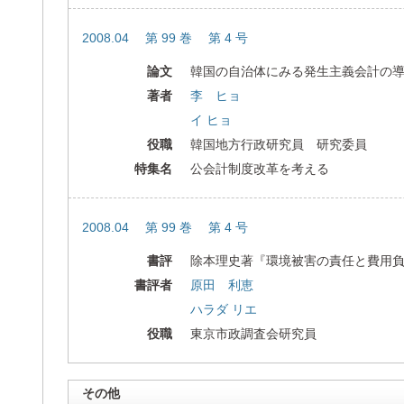
2008.04 第 99 巻 第 4 号
論文
韓国の自治体にみる発生主義会計の
著者
李 ヒョ
イ ヒョ
役職
韓国地方行政研究員 研究委員
特集名
公会計制度改革を考える
2008.04 第 99 巻 第 4 号
書評
除本理史著『環境被害の責任と費用
書評者
原田 利恵
ハラダ リエ
役職
東京市政調査会研究員
その他