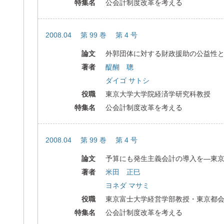
特集名
公会計制度改革を考える
2008.04 第 99 巻 第 4 号
論文
外郭団体に対する財政援助の公益性
著者
醍醐 聰
ダイゴ サトシ
役職
東京大学大学院経済学研究科教授
特集名
公会計制度改革を考える
2008.04 第 99 巻 第 4 号
論文
予算にも発生主義会計の導入を―東
著者
米田 正巳
ヨネダ マサミ
役職
東京富士大学経営学部教授・東京都
特集名
公会計制度改革を考える