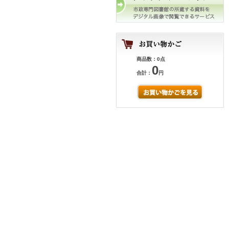
商品数：0点
0
合計：
円