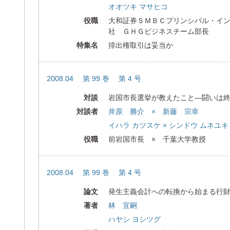
オオツキ マサヒコ
役職
大和証券ＳＭＢＣプリンシパル・イ
社 ＧＨＧビジネスチーム部長
特集名
排出権取引は妥当か
2008.04 第 99 巻 第 4 号
対談
岩国市長選挙が教えたこと―闘いは
対談者
井原 勝介 × 新藤 宗幸
イハラ カツスケ × シンドウ ムネユキ
役職
前岩国市長 × 千葉大学教授
2008.04 第 99 巻 第 4 号
論文
発生主義会計への転換から始まる行
著者
林 宜嗣
ハヤシ ヨシツグ