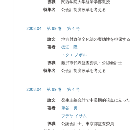
役職
関西学院大学経済学部教授
特集名
公会計制度改革を考える
2008.04 第 99 巻 第 4 号
論文
地方財政健全化法の実効性を担保す
著者
徳江 陞
トクエ ノボル
役職
藤沢市代表監査委員・公認会計士
特集名
公会計制度改革を考える
2008.04 第 99 巻 第 4 号
論文
発生主義会計で中長期的視点に立っ
著者
筆谷 勇
フデヤ イサム
役職
公認会計士、東京都監査委員