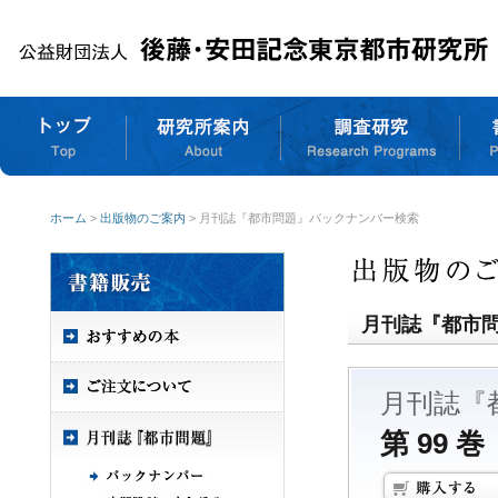
ホーム
>
出版物のご案内
> 月刊誌『都市問題』バックナンバー検索
月刊誌『都市
月刊誌『
第 99 巻