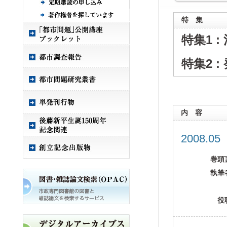
特 集
特集1 
特集2 
内 容
2008.0
巻頭
執筆
役