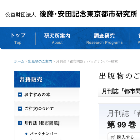
ホーム
>
出版物のご案内
> 月刊誌『都市問題』バックナンバー検索
月刊誌『都市
月刊誌『
第 99 巻