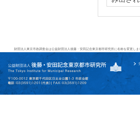
財団法人東京市政調査会は公益財団法人後藤・安田記念東京都市研究所に名称を変更しま