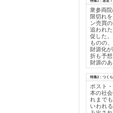
特集1 : 迷
衆参両院
限切れを
ン売買の
追われた
促した。
ものの、
財源化が
折も予想
財源のあ
特集2 : つ
ポスト・
本の社会
れまでも
いわれる
み出され