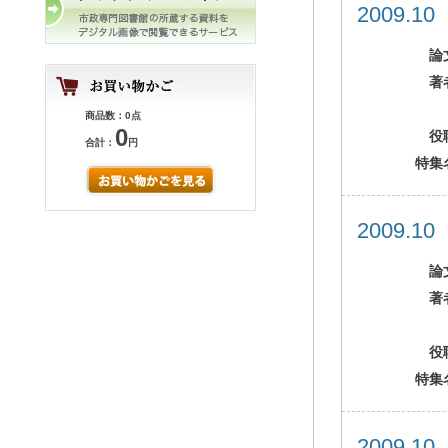
2009.1
論
著
商品数：0点
0
役
合計：
円
特集
2009.1
論
著
役
特集
2009.1