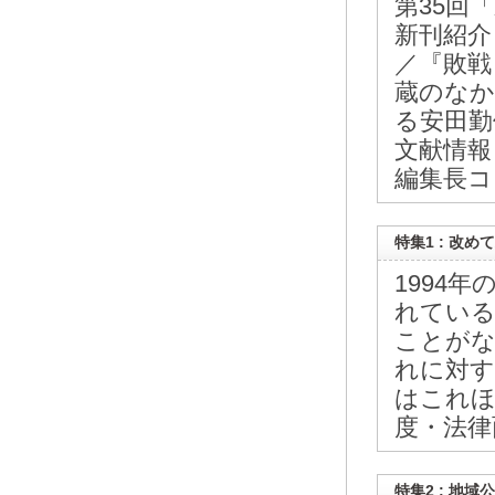
第35回
新刊紹介
／『敗戦
蔵のなか
る安田勤
文献情報 
編集長コ
特集1 : 改
1994
れている
ことがな
れに対す
はこれほ
度・法律
特集2 : 地