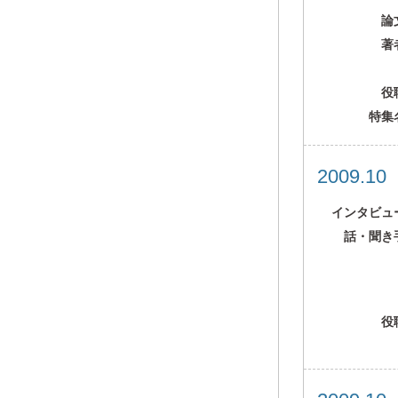
論
著
役
特集
2009.1
インタビュ
話・聞き
役