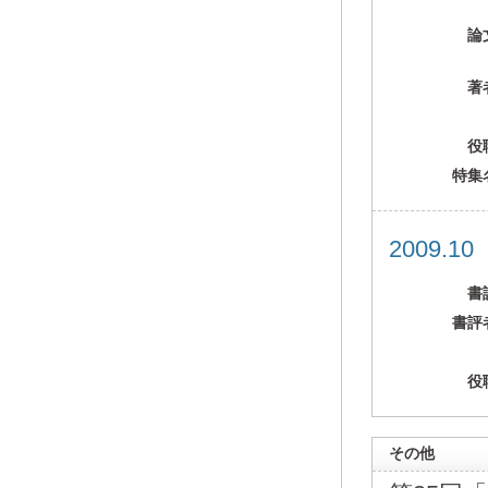
論
著
役
特集
2009.1
書
書評
役
その他