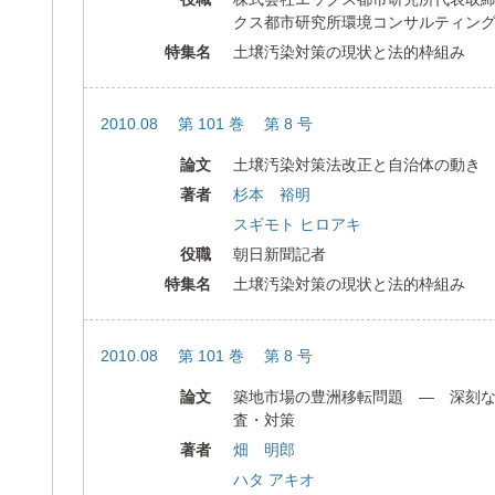
クス都市研究所環境コンサルティン
特集名
土壌汚染対策の現状と法的枠組み
2010.08 第 101 巻 第 8 号
論文
土壌汚染対策法改正と自治体の動き
著者
杉本 裕明
スギモト ヒロアキ
役職
朝日新聞記者
特集名
土壌汚染対策の現状と法的枠組み
2010.08 第 101 巻 第 8 号
論文
築地市場の豊洲移転問題 ― 深刻
査・対策
著者
畑 明郎
ハタ アキオ