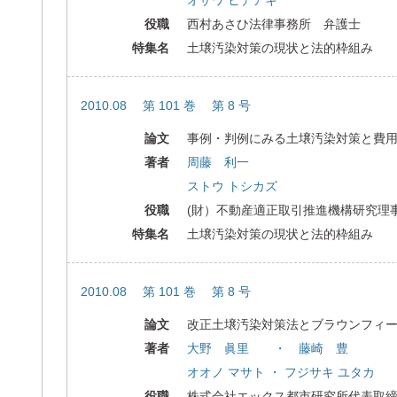
オザワ ヒデアキ
役職
西村あさひ法律事務所 弁護士
特集名
土壌汚染対策の現状と法的枠組み
2010.08 第 101 巻 第 8 号
論文
事例・判例にみる土壌汚染対策と費
著者
周藤 利一
ストウ トシカズ
役職
(財）不動産適正取引推進機構研究理
特集名
土壌汚染対策の現状と法的枠組み
2010.08 第 101 巻 第 8 号
論文
改正土壌汚染対策法とブラウンフィ
著者
大野 眞里 ・ 藤崎 豊
オオノ マサト ・ フジサキ ユタカ
役職
株式会社エックス都市研究所代表取