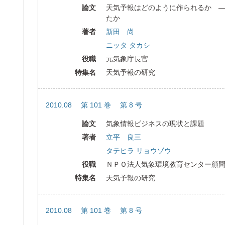
論文
天気予報はどのように作られるか 
たか
著者
新田 尚
ニッタ タカシ
役職
元気象庁長官
特集名
天気予報の研究
2010.08 第 101 巻 第 8 号
論文
気象情報ビジネスの現状と課題
著者
立平 良三
タテヒラ リョウゾウ
役職
ＮＰＯ法人気象環境教育センター顧
特集名
天気予報の研究
2010.08 第 101 巻 第 8 号