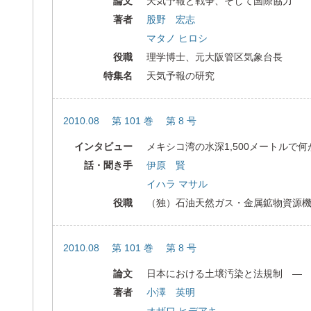
論文
天気予報と戦争、そして国際協力
著者
股野 宏志
マタノ ヒロシ
役職
理学博士、元大阪管区気象台長
特集名
天気予報の研究
2010.08 第 101 巻 第 8 号
インタビュー
メキシコ湾の水深1,500メートルで
話・聞き手
伊原 賢
イハラ マサル
役職
（独）石油天然ガス・金属鉱物資源機
2010.08 第 101 巻 第 8 号
論文
日本における土壌汚染と法規制 ―
著者
小澤 英明