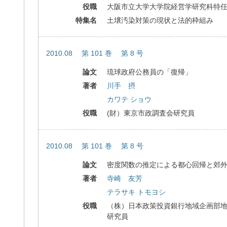
役職
大阪市立大学大学院経営学研究科特
特集名
土壌汚染対策の現状と法的枠組み
2010.08 第 101 巻 第 8 号
論文
琉球政府公務員の「復帰」
著者
川手 摂
カワテ ショウ
役職
(財）東京市政調査会研究員
2010.08 第 101 巻 第 8 号
論文
密度関数の推定による都心回帰と郊
著者
寺崎 友芳
テラサキ トモヨシ
役職
（株）日本政策投資銀行地域企画部
研究員