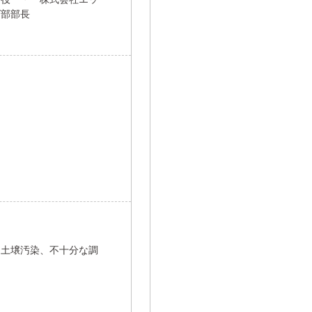
グ部部長
な土壌汚染、不十分な調