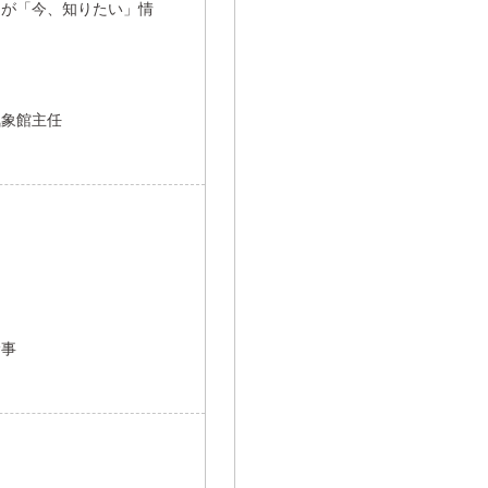
民が「今、知りたい」情
気象館主任
幹事