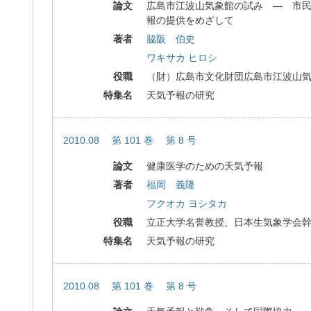
論文
広島市江波山気象館の試み ― 市
報の提供をめざして
著者
脇阪 伯史
ワキサカ ヒロシ
役職
（財）広島市文化財団広島市江波山
特集名
天気予報の研究
2010.08 第 101 巻 第 8 号
論文
健康医学のための天気予報
著者
福岡 義隆
フクオカ ヨシタカ
役職
立正大学名誉教授、日本生気象学会
特集名
天気予報の研究
2010.08 第 101 巻 第 8 号