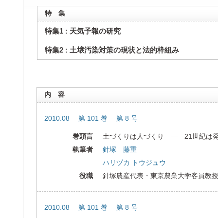
特 集
特集1 : 天気予報の研究
特集2 : 土壌汚染対策の現状と法的枠組み
内 容
2010.08 第 101 巻 第 8 号
巻頭言
土づくりは人づくり ― 21世紀は
執筆者
針塚 藤重
ハリヅカ トウジュウ
役職
針塚農産代表・東京農業大学客員教
2010.08 第 101 巻 第 8 号