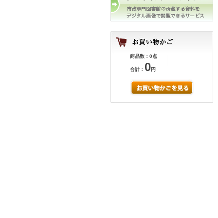
商品数：0点
0
合計：
円