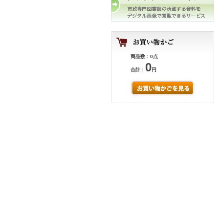
商品数：0点
0
合計：
円