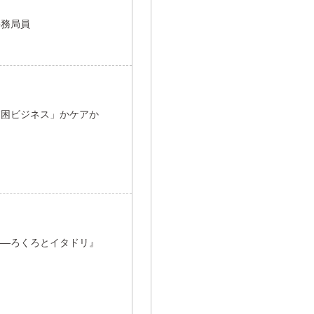
事務局員
貧困ビジネス」かケアか
――ろくろとイタドリ』