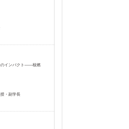
題
授
災のインパクト――核燃
教授・副学長