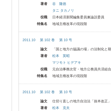
著者
谷 隆徳
タニ タカノリ
役職
日本経済新聞編集委員兼論説委員
特集名
地域主権改革の現段階
2011.10 第 102 巻 第 10 号
論文
「国と地方の協議の場」の法制化と
著者
松本 英昭
マツモト ヒデアキ
役職
元自治事務次官・地方公務員共済組
特集名
地域主権改革の現段階
2011.10 第 102 巻 第 10 号
論文
仕切り直しの地方自治法「抜本改正
著者
松本 克夫