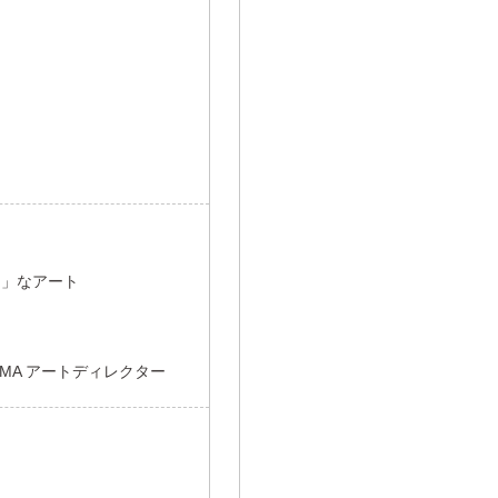
ス」なアート
MA アートディレクター