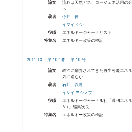
論文
流れは天然ガス、コージェネ活用の
へ
著者
今井 伸
イマイ シン
役職
エネルギージャーナリスト
特集名
エネルギー政策の検証
2011.10 第 102 巻 第 10 号
論文
政治に翻弄されてきた再生可能エネル
気に進むか
著者
石井 義庸
イシイ ヨシノブ
役職
エネルギージャーナル社「週刊エネ
Ｖ+」編集次長
特集名
エネルギー政策の検証