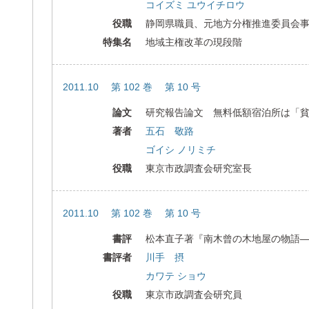
コイズミ ユウイチロウ
役職
静岡県職員、元地方分権推進委員会
特集名
地域主権改革の現段階
2011.10 第 102 巻 第 10 号
論文
研究報告論文 無料低額宿泊所は「
著者
五石 敬路
ゴイシ ノリミチ
役職
東京市政調査会研究室長
2011.10 第 102 巻 第 10 号
書評
松本直子著『南木曾の木地屋の物語
書評者
川手 摂
カワテ ショウ
役職
東京市政調査会研究員