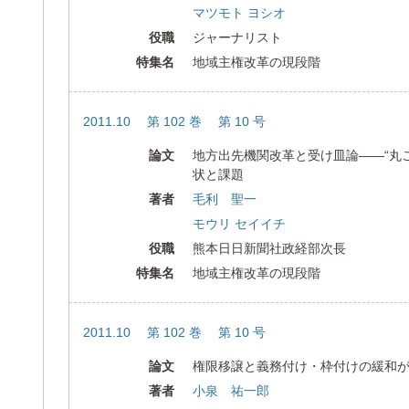
マツモト ヨシオ
役職
ジャーナリスト
特集名
地域主権改革の現段階
2011.10 第 102 巻 第 10 号
論文
地方出先機関改革と受け皿論――“丸
状と課題
著者
毛利 聖一
モウリ セイイチ
役職
熊本日日新聞社政経部次長
特集名
地域主権改革の現段階
2011.10 第 102 巻 第 10 号
論文
権限移譲と義務付け・枠付けの緩和
著者
小泉 祐一郎