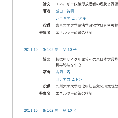
論文
エネルギー政策形成過程の現状と課
著者
城山 英明
シロヤマ ヒデアキ
役職
東京大学大学院法学政治学研究科教
特集名
エネルギー政策の検証
2011.10 第 102 巻 第 10 号
論文
核燃料サイクル政策への東日本大震
料再処理を中心に
著者
吉岡 斉
ヨシオカ ヒトシ
役職
九州大学大学院比較社会文化研究院
特集名
エネルギー政策の検証
2011.10 第 102 巻 第 10 号