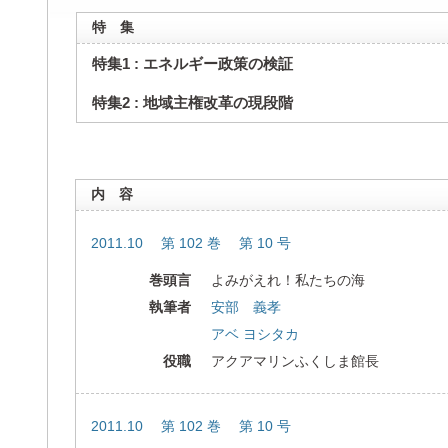
特 集
特集1 : エネルギー政策の検証
特集2 : 地域主権改革の現段階
内 容
2011.10 第 102 巻 第 10 号
巻頭言
よみがえれ！私たちの海
執筆者
安部 義孝
アベ ヨシタカ
役職
アクアマリンふくしま館長
2011.10 第 102 巻 第 10 号