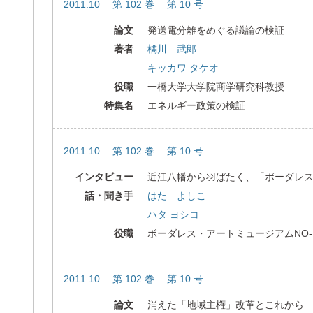
2011.10 第 102 巻 第 10 号
論文
発送電分離をめぐる議論の検証
著者
橘川 武郎
キッカワ タケオ
役職
一橋大学大学院商学研究科教授
特集名
エネルギー政策の検証
2011.10 第 102 巻 第 10 号
インタビュー
近江八幡から羽ばたく、「ボーダレ
話・聞き手
はた よしこ
ハタ ヨシコ
役職
ボーダレス・アートミュージアムNO-
2011.10 第 102 巻 第 10 号
論文
消えた「地域主権」改革とこれから