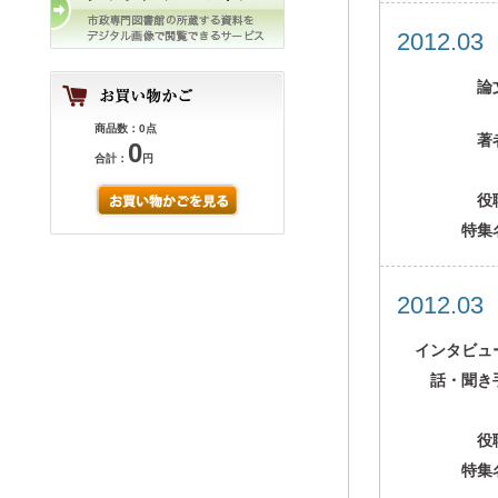
2012.0
論
商品数：0点
著
0
合計：
円
役
特集
2012.0
インタビュ
話・聞き
役
特集