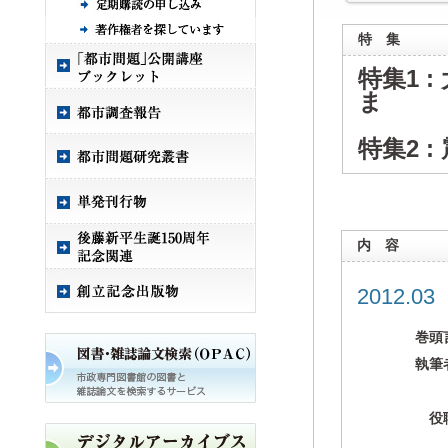
特 集
特集1 
ま
特集2 
内 容
2012.0
巻頭
執筆
役