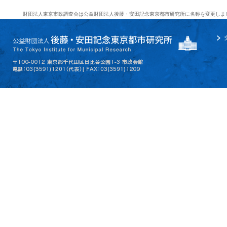
財団法人東京市政調査会は公益財団法人後藤・安田記念東京都市研究所に名称を変更しま