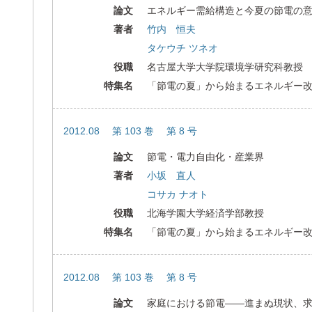
論文
エネルギー需給構造と今夏の節電の
著者
竹内 恒夫
タケウチ ツネオ
役職
名古屋大学大学院環境学研究科教授
特集名
「節電の夏」から始まるエネルギー
2012.08 第 103 巻 第 8 号
論文
節電・電力自由化・産業界
著者
小坂 直人
コサカ ナオト
役職
北海学園大学経済学部教授
特集名
「節電の夏」から始まるエネルギー
2012.08 第 103 巻 第 8 号
論文
家庭における節電――進まぬ現状、