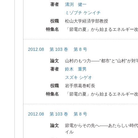
著者
溝渕 健一
ミゾブチ ケンイチ
役職
松山大学経済学部教授
特集名
「節電の夏」から始まるエネルギー
2012.08 第 103 巻 第 8 号
論文
山村のもつ力――“都市”と“山村”が
著者
鈴木 重男
スズキ シゲオ
役職
岩手県葛巻町長
特集名
「節電の夏」から始まるエネルギー
2012.08 第 103 巻 第 8 号
論文
節電からその先へ――あたらしい時
イル