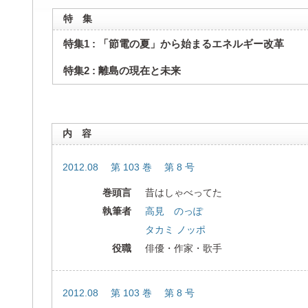
特 集
特集1 : 「節電の夏」から始まるエネルギー改革
特集2 : 離島の現在と未来
内 容
2012.08 第 103 巻 第 8 号
巻頭言
昔はしゃべってた
執筆者
高見 のっぽ
タカミ ノッポ
役職
俳優・作家・歌手
2012.08 第 103 巻 第 8 号