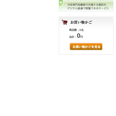
商品数：0点
0
合計：
円