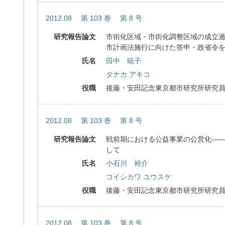
2012.08 第 103 巻 第 8 号
研究報告論文
市街化区域・市街化調整区域の成立
市計画法施行に向けた答申・政省令
氏名
田中 暁子
タナカ アキコ
役職
後藤・安田記念東京都市研究所研究
2012.08 第 103 巻 第 8 号
研究報告論文
戦前期における公益事業の公営化―
して
氏名
小石川 裕介
コイシカワ ユウスケ
役職
後藤・安田記念東京都市研究所研究
2012.08 第 103 巻 第 8 号