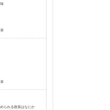
意味
改革
改革
求められる政策はなにか