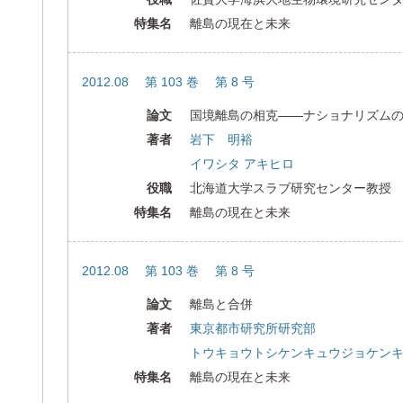
特集名
離島の現在と未来
2012.08 第 103 巻 第 8 号
論文
国境離島の相克――ナショナリズム
著者
岩下 明裕
イワシタ アキヒロ
役職
北海道大学スラブ研究センター教授
特集名
離島の現在と未来
2012.08 第 103 巻 第 8 号
論文
離島と合併
著者
東京都市研究所研究部
トウキョウトシケンキュウジョケン
特集名
離島の現在と未来