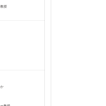
ー教授
要か
ター教授