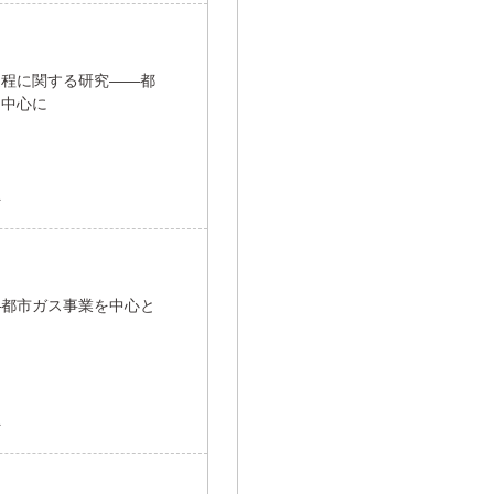
過程に関する研究――都
を中心に
員
―都市ガス事業を中心と
員