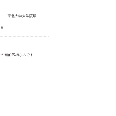
ウ
 ・ 東北大学大学院環
改革
者の知的広場なのです