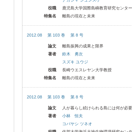
ナガシマ シュンスケ
役職
鹿児島大学国際島嶼教育研究センタ
特集名
離島の現在と未来
2012.08 第 103 巻 第 8 号
論文
離島振興の成果と限界
著者
鈴木 勇次
スズキ ユウジ
役職
長崎ウエスレヤン大学教授
特集名
離島の現在と未来
2012.08 第 103 巻 第 8 号
論文
人が暮らし続けられる島には何が必
著者
小林 恒夫
コバヤシ ツネオ
役職
佐賀大学海浜大地生物環境研究セン