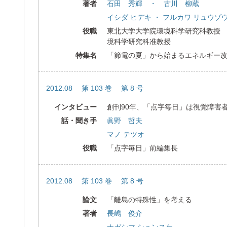
著者
石田 秀輝 ・ 古川 柳蔵
イシダ ヒデキ ・ フルカワ リュウゾ
役職
東北大学大学院環境科学研究科教授
境科学研究科准教授
特集名
「節電の夏」から始まるエネルギー
2012.08 第 103 巻 第 8 号
インタビュー
創刊90年、「点字毎日」は視覚障害
話・聞き手
眞野 哲夫
マノ テツオ
役職
「点字毎日」前編集長
2012.08 第 103 巻 第 8 号
論文
「離島の特殊性」を考える
著者
長嶋 俊介